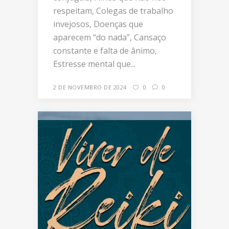
respeitam, Colegas de trabalho
invejosos, Doenças que
aparecem “do nada”, Cansaço
constante e falta de ânimo,
Estresse mental que...
2 DE NOVEMBRO DE 2024
0
0